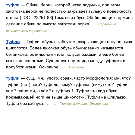
туфли
— Обувь, берцы которой ниже лодыжки, при этом
заготовка верха не полностью закрывает тыльную поверхность
стопы. [ГОСТ 23251 83] Тематики обувь Обобщающие термины
деление обуви по высоте заготовки верха …
Справочник
технического переводчика
Туфли
— Туфли обувь с каблуком, закрывающая ногу не выше
щиколотки. Более высокая обувь обыкновенно называется
ботинками, ботильонами или полусапожками, а ещё более
высокая сапогами. Существует путаница между туфлями и
полуботинками. Основное …
Википедия
туфли
— сущ., мн., употр. сравн. часто Морфология: мн. что?
туфли, (нет) чего? туфель, чему? туфлям, (вижу) что? туфли,
чем? туфлями, о чём? о туфлях 1. Туфли это вид обуви,
покрывающей ноги не выше щиколотки. Туфли на шпильках.
Туфли без каблука. |… …
Толковый словарь Дмитриева