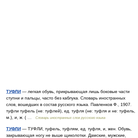
ТУФЛИ
— легкая обувь, прикрывающая лишь боковые части
ступни и пальцы, часто без каблука. Словарь иностранных
слов, вошедших в состав русского языка. Павленков Ф., 1907.
туфли туфель (не: туфлей), ед. туфля (не: туфля и не: туфель,
м.), и, ж. ( …
Словарь иностранных слов русского языка
ТУФЛИ
— ТУФЛИ, туфель, туфлям, ед. туфля, и, жен. Обувь,
закрывающая ногу не выше щиколотки. Дамские, мужские,