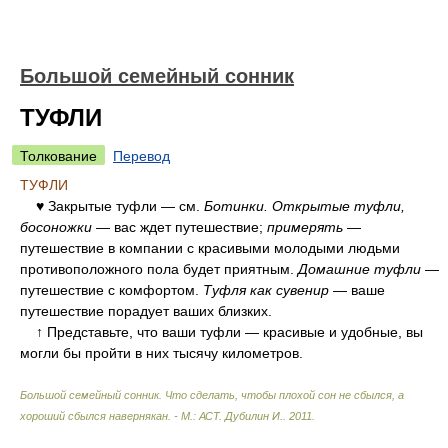
Большой семейный сонник
ТУФЛИ
Толкование
Перевод
ТУФЛИ
♥ Закрытые туфли — см.
Ботинки. Открытые туфли,
босоножки
— вас ждет путешествие;
примерять
—
путешествие в компании с красивыми молодыми людьми
противоположного пола будет приятным.
Домашние туфли
—
путешествие с комфортом.
Туфля как сувенир
— ваше
путешествие порадует ваших близких.
↑ Представьте, что ваши туфли — красивые и удобные, вы
могли бы пройти в них тысячу километров.
Большой семейный сонник. Что сделать, чтобы плохой сон не сбылся, а
хороший сбылся навернякан. - М.: АСТ
.
Дубилин И.
.
2011
.