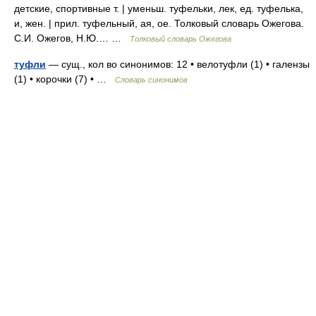
детские, спортивные т. | уменьш. туфельки, лек, ед. туфелька,
и, жен. | прил. туфельный, ая, ое. Толковый словарь Ожегова.
С.И. Ожегов, Н.Ю.… …
Толковый словарь Ожегова
туфли
— сущ., кол во синонимов: 12 • велотуфли (1) • галензы
(1) • корочки (7) • …
Словарь синонимов