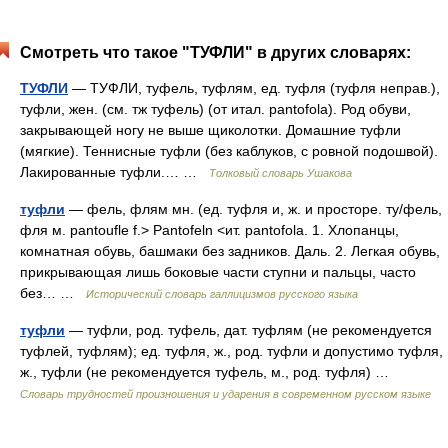
Смотреть что такое "ТУФЛИ" в других словарях:
ТУФЛИ
— ТУФЛИ, туфель, туфлям, ед. туфля (туфля неправ.),
туфли, жен. (см. тж туфель) (от итал. pantofola). Род обуви,
закрывающей ногу не выше щиколотки. Домашние туфли
(мягкие). Теннисные туфли (без каблуков, с ровной подошвой).
Лакированные туфли.… …
Толковый словарь Ушакова
туфли
— фель, флям мн. (ед. туфля и, ж. и просторе. ту/фель,
фля м. pantoufle f.> Pantofeln <ит. pantofola. 1. Хлопанцы,
комнатная обувь, башмаки без задников. Даль. 2. Легкая обувь,
прикрывающая лишь боковые части ступни и пальцы, часто
без… …
Исторический словарь галлицизмов русского языка
туфли
— туфли, род. туфель, дат. туфлям (не рекомендуется
туфлей, туфлям); ед. туфля, ж., род. туфли и допустимо туфля,
ж., туфли (не рекомендуется туфель, м., род. туфля) …
Словарь трудностей произношения и ударения в современном русском языке