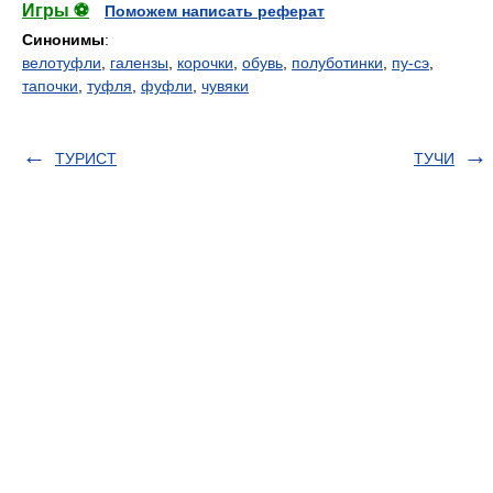
Игры ⚽
Поможем написать реферат
Синонимы
:
велотуфли
,
галензы
,
корочки
,
обувь
,
полуботинки
,
пу-сэ
,
тапочки
,
туфля
,
фуфли
,
чувяки
ТУРИСТ
ТУЧИ